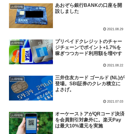
あおぞら銀行BANKの口座を開
お得情報
設しました
2021.08.29
プリペイドクレジットのチャー
お得情報
ジチェーンでポイント+1.7%を
稼ぎつつカード利用額を増やす
2021.08.22
三井住友カード ゴールド (NL)が
お得情報
登場。SBI証券のクレカ積立に
よさげ。
2021.07.03
オーケーストアがQRコード決済
お得情報
を会員割引対象外に。楽天Pay
は最大10%還元を実施